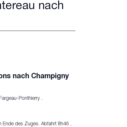
ntereau nach
lons nach Champigny
Fargeau-Ponthierry .
 Ende des Zuges. Abfahrt 8h46 ,