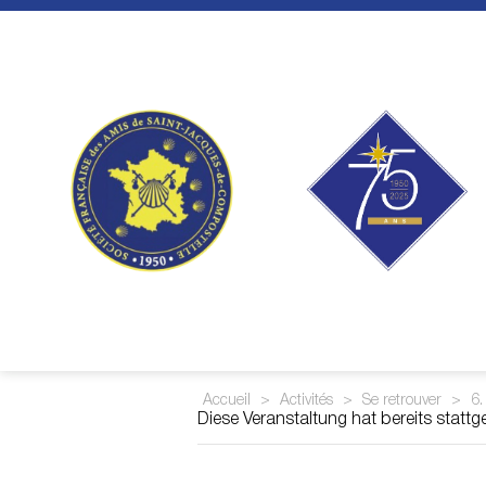
Skip
to
content
Accueil
>
Activités
>
Se retrouver
>
6.
Diese Veranstaltung hat bereits statt