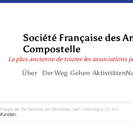
Société Française des A
Compostelle
La plus ancienne de toutes les associations j
Über
Der Weg
Gehen
Aktivitäten
Na
 Etappe der Via Senonsis von Montereau nach Champigny (20 km)
gefunden.