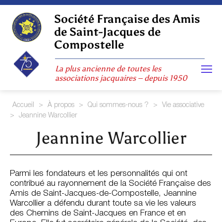
Skip
to
Société Française des Amis
content
de Saint-Jacques de
Compostelle
La plus ancienne de toutes les
associations jacquaires – depuis 1950
Accueil
>
À propos
>
Qui sommes-nous ?
>
Vie associative
>
Jeannine Warcollier
Jeannine Warcollier
Parmi les fondateurs et les personnalités qui ont
contribué au rayonnement de la Société Française des
Amis de Saint-Jacques-de-Compostelle, Jeannine
Warcollier a défendu durant toute sa vie les valeurs
des Chemins de Saint-Jacques en France et en