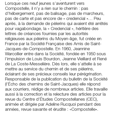
Lorsque ces neuf jeunes s’aventurent vers
Compostelle, il n’y a rien sur le chemin : pas
d’hébergement, pas de balisage, pas de marcheurs,
pas de carte et pas encore de « credencial »… Peu
après, à la demande de pèlerins qui avaient été arrêtés
pour vagabondage, la « Credencial », héritière des
lettres de créances fournies par les autorités
religieuses aux pèlerins du Moyen-âge, fut créée en
France par la Société Française des Amis de Saint-
Jacques-de-Compostelle. En 1960, Jeannine
Warcollier entre dans la Société, fondée en 1950 sous
l’impulsion de Louis Bourdon, Jeanne Vieillard et René
de La Coste-Messelière. Dès lors, elle s’attelle à se
mettre au service du chemin et de ses pèlerins,
éclairant de ses précieux conseils leur pérégrination.
Responsable de la publication du bulletin de la Société
(l’Écho des chemins de Saint-Jacques) elle répond
aux courriers, rédige de nombreux articles. Elle travaille
aussi à la correction et la relecture des articles pour la
revue du Centre d’Études Compostellanes (CEC),
animée et dirigée par Adeline Rucquoi pendant des
années, revue savante et érudite : «Compostelle».