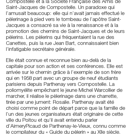
Compostelle et à la Société Française des Amis de
Saint-Jacques de Compostelle. Un paradoxe qui
l’amusait beaucoup: elle qui n’avait jamais effectué le
pèlerinage à pied vers le tombeau de l’apôtre Saint-
Jacques a consacré sa vie à la renaissance et à la
promotion des chemins de Saint-Jacques et de leurs
pèlerins. Les pèlerins qui fréquentaient la rue des
Canettes, puis la rue Jean Bart, connaissaient bien
l’infatigable secrétaire générale.
Elle était connue et reconnue bien au-delà de la
capitale pour son action et ses conférences. Elle est
arrivée sur le chemin grâce à l’exemple de son frère
qui en 1958 part avec un groupe de neuf étudiants
parisiens depuis Parthenay vers Compostelle. La
poliomyélite empêchant le jeune Michel Warcollier de
marcher, il réalise le pèlerinage dans une charrette,
tirée par une jument: Rosalie. Parthenay avait été
choisi comme point de départ parce que la famille de
l’un des jeunes organisateurs était originaire de cette
ville du Poitou et qu’il avait entendu parler
d’AimeryPicaud de Parthenay-le-Vieux, connu comme
le compilateur du « Guide du pèlerin » au XIIe siècle.