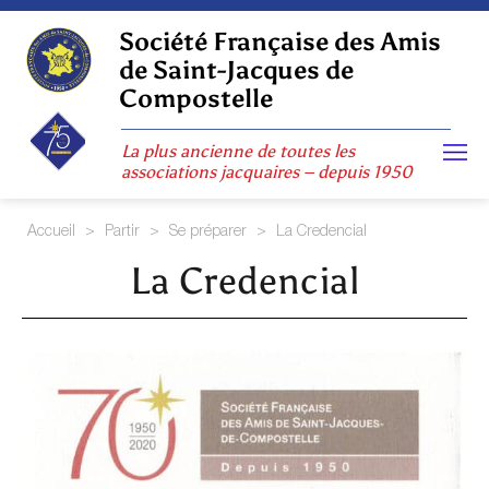
Skip
to
Société Française des Amis
content
de Saint-Jacques de
Compostelle
La plus ancienne de toutes les
associations jacquaires – depuis 1950
Accueil
>
Partir
>
Se préparer
>
La Credencial
La Credencial