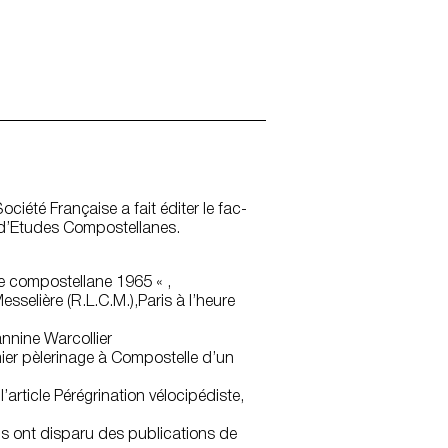
ciété Française a fait éditer le fac-
 d’Etudes Compostellanes.
ire compostellane 1965 « ,
sselière (R.L.C.M.),Paris à l’heure
annine Warcollier
mier pèlerinage à Compostelle d’un
’article Pérégrination vélocipédiste,
s ont disparu des publications de