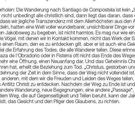
derholen: Die Wanderung nach Santiago de Compostela ist kein „
ht unbedingt alle christlich sind, dann liegt das daran, dass 
, dass wir jegliche Transzendenz mit dem Allerhöchsten aus den A
deln, hatten eine Welt voller wunderbarer, unsichtbarer Dinge vor
 den Jakobsweg zu begeben, ist nicht harmlos. Es mag nur wie ein
 die Vögel, mit denen wir in Kontakt kommen, nicht das Werk der
n einen Raum, den es zu entdecken gilt, aber er ist auch eine Ge
el die Erfahrung des Todes, die alle Wanderer teilen. Diese erin
za de l’Obradorio oder in Fisterra oft nicht das Ende des Weges.
lmehr eine Öffnung, einen Neuanfang dar. Und das Geheimnis Chr
fahren hat, erhellt die Beziehung zum Tod. „Christus, gestorben un
dehnung der Zeit in dem Sinne, dass der Weg nicht vollendet ist
anderen, mit dem wir die Freuden und Leiden des Weges teilen,
as Antlitz Christi zu entdecken. Nachdem der Weg zu Ende ist und
 andere Wanderung, neue Begegnungen, eine andere „Passage“, d
em Weg, die auf Gegenseitigkeit und Teilen beruht, kann der J
risti, das Gesicht und den Pilger des Glaubens, zu richten.
Kontakt