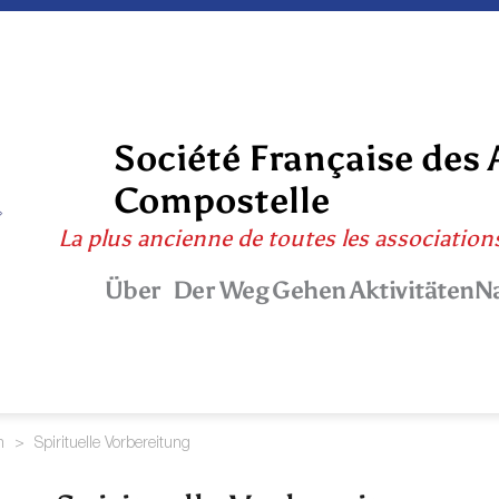
Société Française des 
Compostelle
La plus ancienne de toutes les association
Über
Der Weg
Gehen
Aktivitäten
N
n
>
Spirituelle Vorbereitung