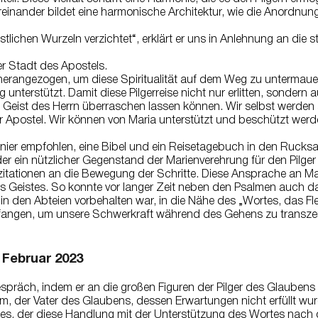
üreinander bildet eine harmonische Architektur, wie die Anordnung
istlichen Wurzeln verzichtet“, erklärt er uns in Anlehnung an di
er Stadt des Apostels.
herangezogen, um diese Spiritualität auf dem Weg zu untermauern
unterstützt. Damit diese Pilgerreise nicht nur erlitten, sonder
 Geist des Herrn überraschen lassen können. Wir selbst werde
r Apostel. Wir können von Maria unterstützt und beschützt werd
onnier empfohlen, eine Bibel und ein Reisetagebuch in den Rucks
er ein nützlicher Gegenstand der Marienverehrung für den Pilger 
zitationen an die Bewegung der Schritte. Diese Ansprache an Ma
 Geistes. So konnte vor langer Zeit neben den Psalmen auch da
n den Abteien vorbehalten war, in die Nähe des „Wortes, das Fle
pfangen, um unsere Schwerkraft während des Gehens zu transze
 Februar 2023
spräch, indem er an die großen Figuren der Pilger des Glaubens er
, der Vater des Glaubens, dessen Erwartungen nicht erfüllt wurd
es, der diese Handlung mit der Unterstützung des Wortes nach 