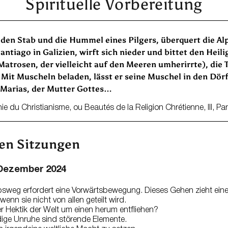
Spirituelle Vorbereitung
 den Stab und die Hummel eines Pilgers, überquert die Al
ntiago in Galizien, wirft sich nieder und bittet den Heil
trosen, der vielleicht auf den Meeren umherirrte), die T
. Mit Muscheln beladen, lässt er seine Muschel in den Dör
e Marias, der Mutter Gottes…
 du Christianisme, ou Beautés de la Religion Chrétienne, III, Pa
gen Sitzungen
 Dezember 2024
bsweg erfordert eine Vorwärtsbewegung. Dieses Gehen zieht eine
enn sie nicht von allen geteilt wird.
r Hektik der Welt um einen herum entfliehen?
ndige Unruhe sind störende Elemente.