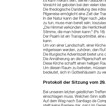
Es kann riskant sein, seinen Glauben i
Vorsicht ist geboten bei den vielen I
Die theologische Darstellung des irdi
Pilgerreise ermöglicht eine Zeit der T
In der Natur kann der Pilger nach „
zu tun, muss man bereit sein, loszula
„Die Himmel verkünden die Herrlichkei
Stimme, die man hören kann;“ (Ps 18)
Der Psalm ist ein Transportmittel, ein
kann.
Um von einer Landschaft, einer Kirch
mitgerissen werden, zuhören, den Ruf
Die liturgische Adventszeit bietet u
Die Annäherung an die Pilgerschaft er
Diese Kirche schafft einen heiligen Ra
Um diesen Raum zu betreten, müssen di
bedeutet, sich in Gotteshäusern zu v
Protokoll der Sitzung vom 29.
Bei unserem letzten geistlichen Treff
einschlagen muss. Welchen Sinn soll
Auf dem Weg nach Santiago de Compos
stellt keine Barriere dar, ganz im Gege