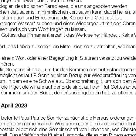
n irgendeine weltliche Macht zu setzen.
deologien des irdischen Paradieses, die uns angeboten werden.
schen Jerusalems im himmlischen Jerusalem kann dabei helfen, si
ransformation und Erneuerung, die Körper und Geist gut tut.
lebendigem Wasser“ suchen und diese Wiedergeburt mit den Ohr
ssen und sich vom Wort tragen zu lassen.
t Gottes, das Firmament erzählt das Werk seiner Hände… Keine W
e Art, das Leben zu sehen, ein Mittel, sich so zu verhalten, wie m
e, einem Wort oder einer Begegnung in Staunen versetzt zu wer
 hören.
ns die Gelegenheit dazu, um für das Kommen des auferstandenen 
möglicht es laut P. Sonnier, einen Bezug zur Wiedereröffnung von
um, in dem es eine Schwelle zu überschreiten gilt, um sich dem Al
e Pilger, die wir alle auf der Erde sind, auf den Ruf Gottes ant
ersammeln, um den Bund, den er uns angeboten hat, zu pflegen 
 April 2023
en betonte Pater Patrice Sonnier zunächst die Herausforderungen 
te man dem gemeinsamen Weg geben, der die europäische Identi
tela bildet sich eine Gemeinschaft von Lebenden, von Christe
nteil. Diese Vielfalt schafft eine Harmonie, die es den Pilgern erm