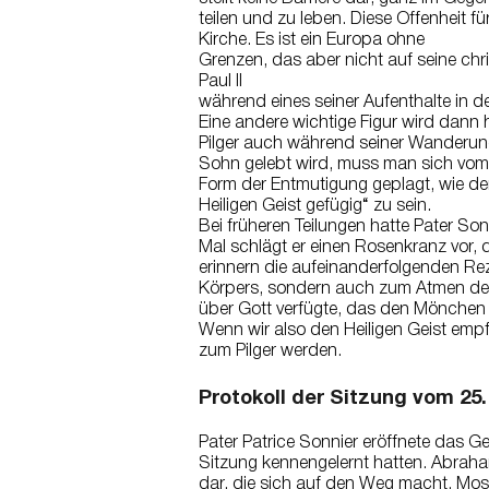
teilen und zu leben. Diese Offenheit f
Kirche. Es ist ein Europa ohne
Grenzen, das aber nicht auf seine chr
Paul II
während eines seiner Aufenthalte in d
Eine andere wichtige Figur wird dann 
Pilger auch während seiner Wanderung 
Sohn gelebt wird, muss man sich vom
Form der Entmutigung geplagt, wie de
Heiligen Geist gefügig“ zu sein.
Bei früheren Teilungen hatte Pater S
Mal schlägt er einen Rosenkranz vor, d
erinnern die aufeinanderfolgenden Re
Körpers, sondern auch zum Atmen des
über Gott verfügte, das den Mönchen i
Wenn wir also den Heiligen Geist em
zum Pilger werden.
Protokoll der Sitzung vom 25.
Pater Patrice Sonnier eröffnete das Ge
Sitzung kennengelernt hatten. Abraham
dar, die sich auf den Weg macht. Mos