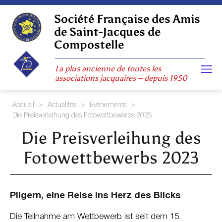
Skip
to
Société Française des Amis
content
de Saint-Jacques de
Compostelle
La plus ancienne de toutes les
associations jacquaires – depuis 1950
Accueil
>
Actualités
>
Evènements
>
Die Preisverleihung des Fotowettbewerbs 2023
Die Preisverleihung des
Fotowettbewerbs 2023
Pilgern, eine Reise ins Herz des Blicks
Die Teilnahme am Wettbewerb ist seit dem 15.