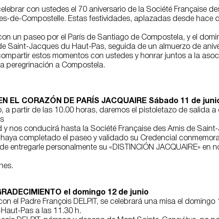
lebrar con ustedes el 70 aniversario de la Société Française de
s-de-Compostelle. Estas festividades, aplazadas desde hace do
 con un paseo por el París de Santiago de Compostela, y el domi
a de Saint-Jacques du Haut-Pas, seguida de un almuerzo de anive
mpartir estos momentos con ustedes y honrar juntos a la asoc
 la peregrinación a Compostela.
EN EL CORAZÓN DE PARÍS JACQUAIRE Sábado 11 de juni
o, a partir de las 10.00 horas, daremos el pistoletazo de salida 
os
d y nos conducirá hasta la Société Française des Amis de Saint
haya completado el paseo y validado su Credencial conmemorati
de entregarle personalmente su «DISTINCIÓN JACQUAIRE» en nom
nes.
RADECIMIENTO el domingo 12 de junio
on el Padre François DELPIT, se celebrará una misa el domingo 12
Haut-Pas a las 11.30 h.