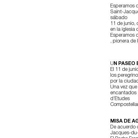
Esperamos ce
Saint-Jacque
sábado
11 de junio,
en la iglesi
Esperamos co
, pionera de
U
N PASEO 
El 11 de juni
los peregrin
por la ciuda
Una vez que 
encantados 
d’Etudes
Compostella
MISA DE AG
De acuerdo c
Jacques-du-