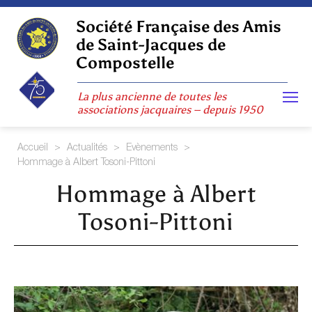
Skip
to
Société Française des Amis
content
de Saint-Jacques de
Compostelle
La plus ancienne de toutes les
associations jacquaires – depuis 1950
Accueil
>
Actualités
>
Evènements
>
Hommage à Albert Tosoni-Pittoni
Hommage à Albert
Tosoni-Pittoni