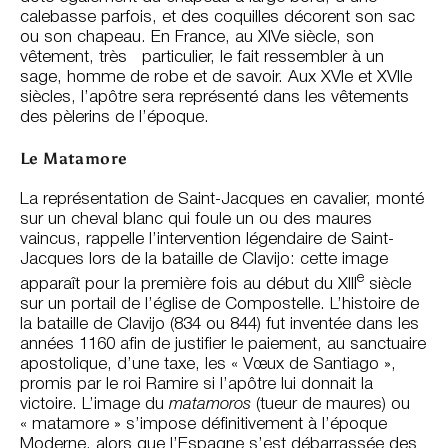
calebasse parfois, et des coquilles décorent son sac
ou son chapeau. En France, au XIVe siècle, son
vêtement, très particulier, le fait ressembler à un
sage, homme de robe et de savoir. Aux XVIe et XVIIe
siècles, l’apôtre sera représenté dans les vêtements
des pèlerins de l’époque.
Le Matamore
La représentation de Saint-Jacques en cavalier, monté
sur un cheval blanc qui foule un ou des maures
vaincus, rappelle l’interven­tion légendaire de Saint-
Jacques lors de la bataille de Clavijo: cette image
e
apparaît pour la première fois au début du XIII
siècle
sur un portail de l’église de Compostelle. L’histoire de
la bataille de Clavijo (834 ou 844) fut inventée dans les
années 1160 afin de justifier le paiement, au sanctuaire
apostolique, d’une taxe, les « Vœux de Santiago »,
promis par le roi Ramire si l’apôtre lui donnait la
victoire. L’image du
matamoros
(tueur de maures) ou
« matamore » s’impose définitive­ment à l’époque
Moderne, alors que l’Espagne s’est débarrassée des