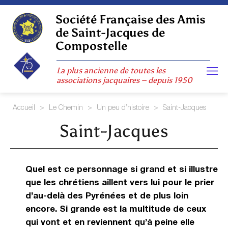
Skip
to
Société Française des Amis
content
de Saint-Jacques de
Compostelle
La plus ancienne de toutes les
associations jacquaires – depuis 1950
Accueil
>
Le Chemin
>
Un peu d’histoire
>
Saint-Jacques
Saint-Jacques
Quel est ce personnage si grand et si illustre
que les chrétiens aillent vers lui pour le prier
d’au-delà des Pyrénées et de plus loin
encore. Si grande est la multitude de ceux
qui vont et en reviennent qu’à peine elle