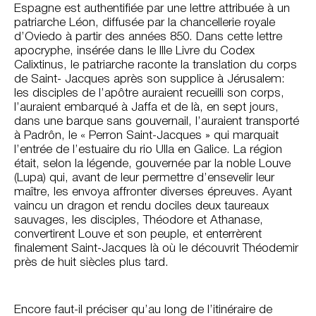
Espagne est authentifiée par une lettre attribuée à un
patriarche Léon, diffusée par la chancellerie royale
d’Oviedo à partir des années 850. Dans cette lettre
apocryphe, insérée dans le IIIe Livre du Codex
Calixtinus, le patriarche raconte la translation du corps
de Saint- Jacques après son supplice à Jérusalem:
les disciples de l’apôtre auraient recueilli son corps,
l’auraient embarqué à Jaffa et de là, en sept jours,
dans une barque sans gouvernail, l’auraient transporté
à Padrôn, le « Perron Saint-Jacques » qui marquait
l’entrée de l’estuaire du rio Ulla en Galice. La région
était, selon la légende, gouvernée par la noble Louve
(Lupa) qui, avant de leur permettre d’ensevelir leur
maître, les envoya affronter diverses épreuves. Ayant
vaincu un dragon et rendu dociles deux taureaux
sauvages, les disciples, Théodore et Athanase,
convertirent Louve et son peuple, et enterrèrent
finalement Saint-Jacques là où le découvrit Théodemir
près de huit siècles plus tard.
Encore faut-il préciser qu’au long de l’itinéraire de