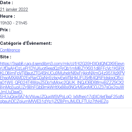
Date :
21 janvier 2022
Heure :
19h30 - 21h45
Prix :
€8
Catégorie d’Évènement:
Conférence
Site :
https://3sab8.r.ag.d.sendibm3.com/mk/cl/f/42G39H3lOdQNCIX9Eievn
rUfDaAHOzLeR1DYuXugt9esdQzRrQb1mM8ZYX931d8FFcVc1KSRX
KLO8imFpVTjBautZTG4ShUCu9MuhelrNl9xFrjkigNXmG4z9S1XdXPV
EhsqMXAMD2ExRarC0aNn9zIsoyEwVlTsHkUFUSrf84QRiFtdsIqpCf5ci
sO1W6_QR024T4WqvZ5Do1sMgyc2QiUK_lNQJOBD6tfmyBZZZ9CX2
8jnMp3uqjUZr68hFGbBmkWrltXx88s6NGrMEegMCOJZ37sGx2puW
JmUuDawO-
5HUuQgx6A74cVVuwJZQuxWSVPoLqO_IxMheg17d3IC4etTeaF25oIN
qbsuhDCZgjumMVVE31dYp1jZfZ8PmJMJDLFTUiz7tN4EZg