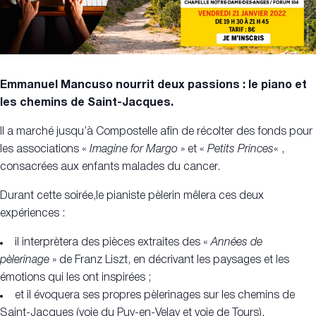
Emma
nuel Mancuso nourrit deux passions : le piano et
les chemins de Saint-Jacques.
Il a marché jusqu’à Compostelle afin de récolter des fonds pour
les associations «
Imagine for Margo
» et «
Petits Princes
« ,
consacrées aux enfants malades du cancer.
Durant cette soirée,le pianiste pèlerin mêlera ces deux
expériences :
il interprètera des pièces extraites des «
Années de
pèlerinage
» de Franz Liszt, en décrivant les paysages et les
émotions qui les ont inspirées ;
et il évoquera ses propres pèlerinages sur les chemins de
Saint-Jacques (voie du Puy-en-Velay et voie de Tours).