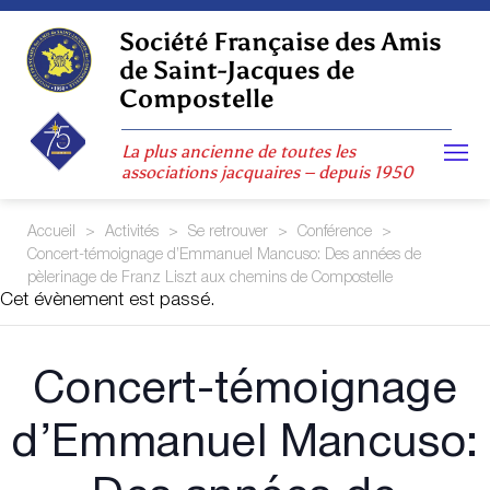
Skip
to
Société Française des Amis
content
de Saint-Jacques de
Compostelle
La plus ancienne de toutes les
associations jacquaires – depuis 1950
Accueil
>
Activités
>
Se retrouver
>
Conférence
>
Concert-témoignage d’Emmanuel Mancuso: Des années de
pèlerinage de Franz Liszt aux chemins de Compostelle
Cet évènement est passé.
Concert-témoignage
d’Emmanuel Mancuso: