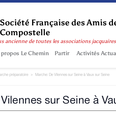
Société Française des Amis d
Compostelle
us ancienne de toutes les associations jacquaire
 propos
Le Chemin
Partir
Activités
Actua
rche préparatoire
>
Marche: De Vilennes sur Seine à Vaux sur Seine
Vilennes sur Seine à Va