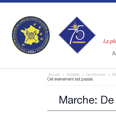
Skip
to
content
La pl
A
Accueil
>
Activités
>
Se retrouver
>
Ma
Cet évènement est passé.
Marche: De 