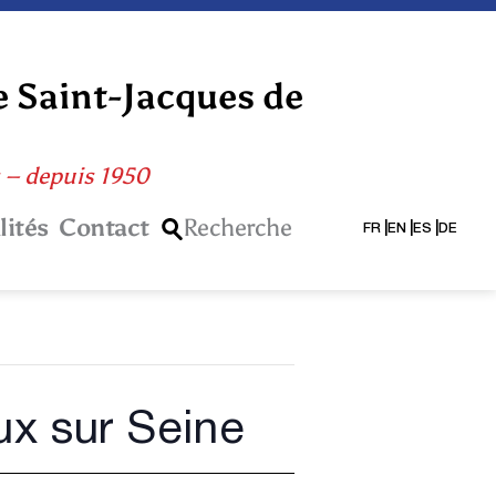
e Saint-Jacques de
s – depuis 1950
lités
Contact
Recherche
FR
EN
ES
DE
ux sur Seine