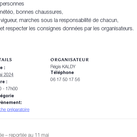
5 personnes
 météo, bonnes chaussures,
n vigueur, marches sous la responsabilité de chacun,
 et respecter les consignes données par les organisateurs.
TAILS
ORGANISATEUR
Régis KALDY
e :
Téléphone
ai 2024
06 17 50 17 56
re :
0 - 17h00
égorie
vènement:
he préparatoire
lée – reportée au 11 mai