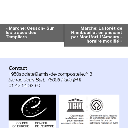
Navigation
«
Marche: Cesson- Sur
Marche: La forêt de
les traces des
Rambouillet en passant
Évènement
Templiers
par Montfort L’Amaury -
horaire modifié
»
Contact
1950societe@amis-de-compostelle.fr 8
bis rue Jean Bart, 75006 Paris (FR)
01 43 54 32 90