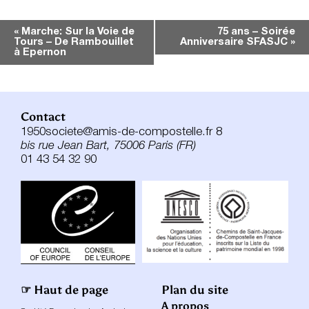
Navigation
«
Marche: Sur la Voie de
75 ans – Soirée
Tours – De Rambouillet
Anniversaire SFASJC
»
Évènement
à Epernon
Contact
1950societe@amis-de-compostelle.fr 8
bis rue Jean Bart, 75006 Paris (FR)
01 43 54 32 90
☞ Haut de page
Plan du site
A propos