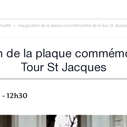
tualité
>
Inauguration de la plaque commémorative de la Tour St Jacque
n de la plaque commémo
Tour St Jacques
0
-
12h30