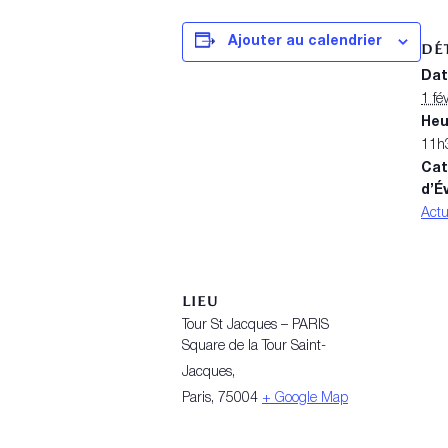
Ajouter au calendrier
DÉ
Dat
1 fé
Heu
11h
Cat
d’É
Actu
LIEU
Tour St Jacques – PARIS
Square de la Tour Saint-
Jacques,
Paris
,
75004
+ Google Map