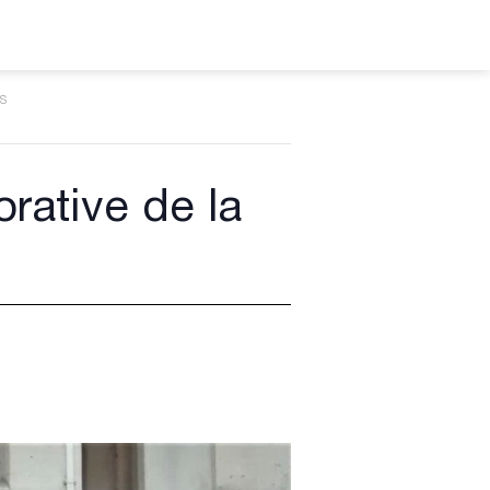
s
rative de la