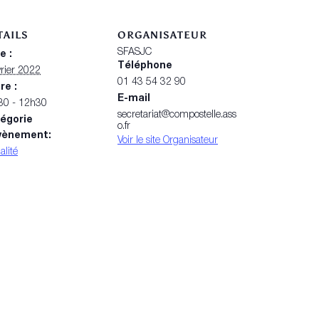
TAILS
ORGANISATEUR
SFASJC
e :
Téléphone
vrier 2022
01 43 54 32 90
re :
E-mail
30 - 12h30
secretariat@compostelle.ass
égorie
o.fr
vènement:
Voir le site Organisateur
alité