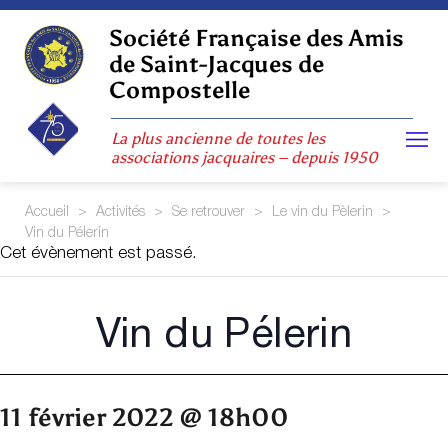
Skip
to
Société Française des Amis
content
de Saint-Jacques de
Compostelle
La plus ancienne de toutes les
associations jacquaires – depuis 1950
Accueil
>
Activités
>
Se retrouver
>
Le vin du Pèlerin
>
Vin du Pélerin
Cet évènement est passé.
Vin du Pélerin
11 février 2022 @ 18h00