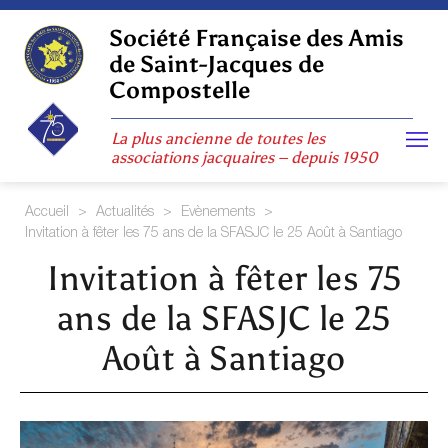
Skip
to
Société Française des Amis
content
de Saint-Jacques de
Compostelle
La plus ancienne de toutes les
associations jacquaires – depuis 1950
Accueil
>
Actualités
>
Evènements
>
Invitation à fêter les 75 ans de la SFASJC le 25 Août à Santiago
Invitation à fêter les 75
ans de la SFASJC le 25
Août à Santiago