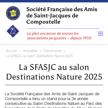
Skip
to
Société Française des Amis
content
de Saint-Jacques de
Compostelle
La plus ancienne de toutes les
associations jacquaires – depuis 1950
Accueil
>
Actualités
>
Evènements
>
La SFASJC au salon Destinations Nature 2025
La SFASJC au salon
Destinations Nature 2025
La Société Française des Amis de Saint-Jacques de
Compostelle a tenu un stand pour la 3e année
consécutive au Salon Destinations Nature au Parc des