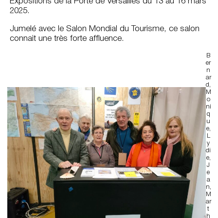
Expositions de la Porte de Versailles du 13 au 16 mars
2025.
Jumelé avec le Salon Mondial du Tourisme, ce salon
connait une très forte affluence.
B
er
n
ar
d,
M
o
ni
q
u
e,
L
y
di
e,
J
e
a
n,
M
ar
t
h