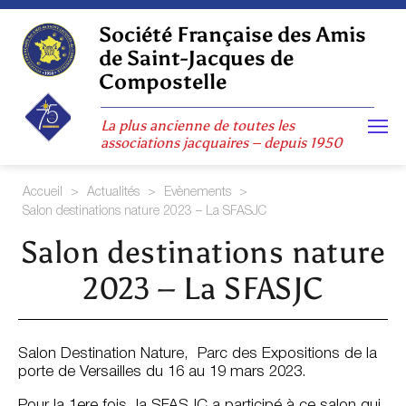
Skip
to
Société Française des Amis
content
de Saint-Jacques de
Compostelle
La plus ancienne de toutes les
associations jacquaires – depuis 1950
Accueil
>
Actualités
>
Evènements
>
Salon destinations nature 2023 – La SFASJC
Salon destinations nature
2023 – La SFASJC
Salon Destination Nature, Parc des Expositions de la
porte de Versailles du 16 au 19 mars 2023.
Pour la 1ere fois, la SFASJC a participé à ce salon qui