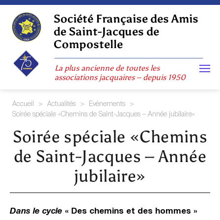
Skip
to
Société Française des Amis
content
de Saint-Jacques de
Compostelle
La plus ancienne de toutes les
associations jacquaires – depuis 1950
Accueil
>
Actualités
>
Evènements
>
Soirée spéciale «Chemins de Saint-Jacques – Année jubilaire»
Soirée spéciale «Chemins
de Saint-Jacques – Année
jubilaire»
Dans le cycle
« Des chemins et des hommes »