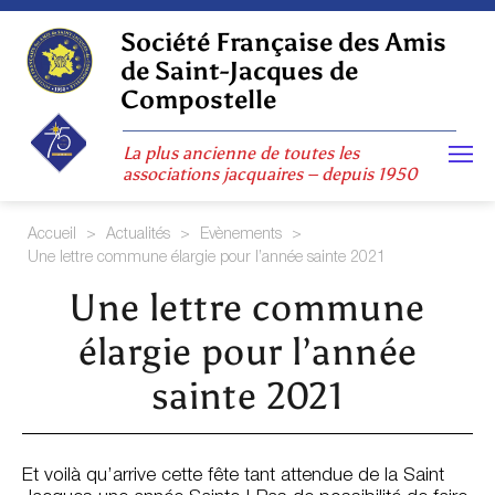
Skip
to
Société Française des Amis
content
de Saint-Jacques de
Compostelle
La plus ancienne de toutes les
associations jacquaires – depuis 1950
Accueil
>
Actualités
>
Evènements
>
Une lettre commune élargie pour l’année sainte 2021
Une lettre commune
élargie pour l’année
sainte 2021
Et voilà qu’arrive cette fête tant attendue de la Saint