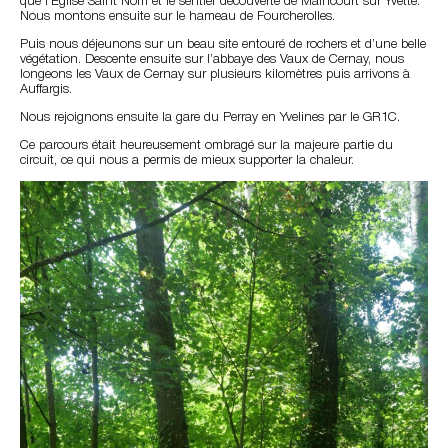
que l’Eglise Saint Nom et le sentier découverte de Maincourt sur Yvette.
Nous montons ensuite sur le hameau de Fourcherolles.
Puis nous déjeunons sur un beau site entouré de rochers et d’une belle
végétation. Descente ensuite sur l’abbaye des Vaux de Cernay, nous
longeons les Vaux de Cernay sur plusieurs kilomètres puis arrivons à
Auffargis.
Nous rejoignons ensuite la gare du Perray en Yvelines par le GR1C.
Ce parcours était heureusement ombragé sur la majeure partie du
circuit, ce qui nous a permis de mieux supporter la chaleur.