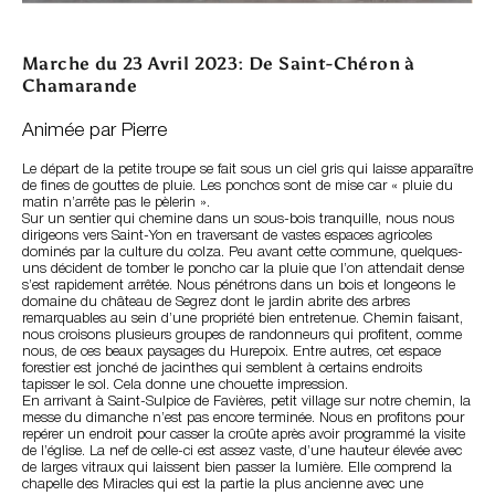
Marche du 23 Avril 2023: De Saint-Chéron à
Chamarande
Animée par Pierre
Le départ de la petite troupe se fait sous un ciel gris qui laisse apparaître
de fines de gouttes de pluie. Les ponchos sont de mise car « pluie du
matin n’arrête pas le pèlerin ».
Sur un sentier qui chemine dans un sous-bois tranquille, nous nous
dirigeons vers Saint-Yon en traversant de vastes espaces agricoles
dominés par la culture du colza. Peu avant cette commune, quelques-
uns décident de tomber le poncho car la pluie que l’on attendait dense
s’est rapidement arrêtée. Nous pénétrons dans un bois et longeons le
domaine du château de Segrez dont le jardin abrite des arbres
remarquables au sein d’une propriété bien entretenue. Chemin faisant,
nous croisons plusieurs groupes de randonneurs qui profitent, comme
nous, de ces beaux paysages du Hurepoix. Entre autres, cet espace
forestier est jonché de jacinthes qui semblent à certains endroits
tapisser le sol. Cela donne une chouette impression.
En arrivant à Saint-Sulpice de Favières, petit village sur notre chemin, la
messe du dimanche n’est pas encore terminée. Nous en profitons pour
repérer un endroit pour casser la croûte après avoir programmé la visite
de l’église. La nef de celle-ci est assez vaste, d’une hauteur élevée avec
de larges vitraux qui laissent bien passer la lumière. Elle comprend la
chapelle des Miracles qui est la partie la plus ancienne avec une