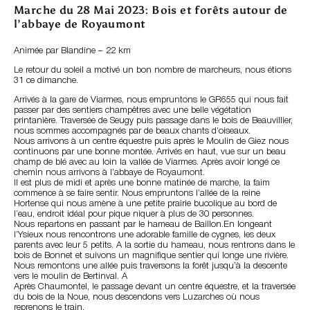
Marche du 28 Mai 2023: Bois et forêts autour de
l’abbaye de Royaumont
Animée par Blandine – 22 km
Le retour du soleil a motivé un bon nombre de marcheurs, nous étions
31 ce dimanche.
Arrivés à la gare de Viarmes, nous empruntons le GR655 qui nous fait
passer par des sentiers champêtres avec une belle végétation
printanière. Traversée de Seugy puis passage dans le bois de Beauvillier,
nous sommes accompagnés par de beaux chants d’oiseaux.
Nous arrivons à un centre équestre puis après le Moulin de Giez nous
continuons par une bonne montée. Arrivés en haut, vue sur un beau
champ de blé avec au loin la vallée de Viarmes. Après avoir longé ce
chemin nous arrivons à l’abbaye de Royaumont.
Il est plus de midi et après une bonne matinée de marche, la faim
commence à se faire sentir. Nous empruntons l’allée de la reine
Hortense qui nous amène à une petite prairie bucolique au bord de
l’eau, endroit idéal pour pique niquer à plus de 30 personnes.
Nous repartons en passant par le hameau de Baillon.En longeant
l’Ysieux nous rencontrons une adorable famille de cygnes, les deux
parents avec leur 5 petits. A la sortie du hameau, nous rentrons dans le
bois de Bonnet et suivons un magnifique sentier qui longe une rivière.
Nous remontons une allée puis traversons la forêt jusqu’à la descente
vers le moulin de Bertinval. A
Après Chaumontel, le passage devant un centre équestre, et la traversée
du bois de la Noue, nous descendons vers Luzarches où nous
reprenons le train.