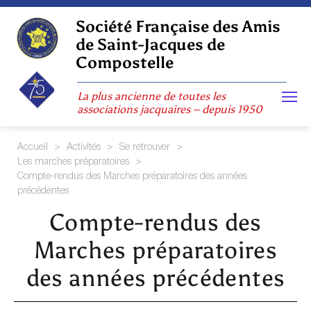
Skip
to
Société Française des Amis
content
de Saint-Jacques de
Compostelle
La plus ancienne de toutes les
associations jacquaires – depuis 1950
Accueil
>
Activités
>
Se retrouver
>
Les marches préparatoires
>
Compte-rendus des Marches préparatoires des années
précédentes
Compte-rendus des
Marches préparatoires
des années précédentes