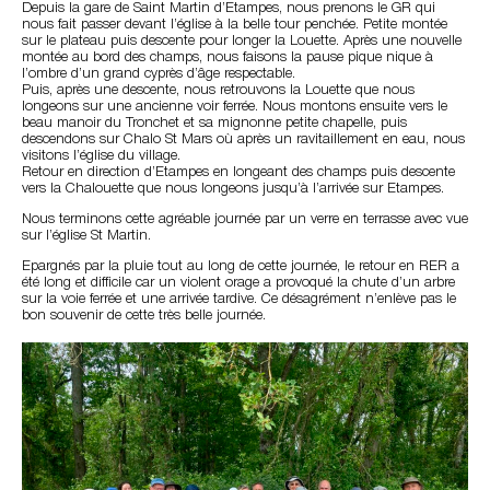
Depuis la gare de Saint Martin d’Etampes, nous prenons le GR qui
nous fait passer devant l’église à la belle tour penchée. Petite montée
sur le plateau puis descente pour longer la Louette. Après une nouvelle
montée au bord des champs, nous faisons la pause pique nique à
l’ombre d’un grand cyprès d’âge respectable.
Puis, après une descente, nous retrouvons la Louette que nous
longeons sur une ancienne voir ferrée. Nous montons ensuite vers le
beau manoir du Tronchet et sa mignonne petite chapelle, puis
descendons sur Chalo St Mars où après un ravitaillement en eau, nous
visitons l’église du village.
Retour en direction d’Etampes en longeant des champs puis descente
vers la Chalouette que nous longeons jusqu’à l’arrivée sur Etampes.
Nous terminons cette agréable journée par un verre en terrasse avec vue
sur l’église St Martin.
Epargnés par la pluie tout au long de cette journée, le retour en RER a
été long et difficile car un violent orage a provoqué la chute d’un arbre
sur la voie ferrée et une arrivée tardive. Ce désagrément n’enlève pas le
bon souvenir de cette très belle journée.