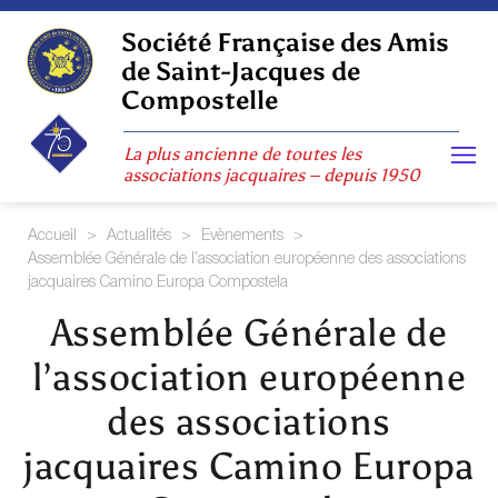
Skip
to
Société Française des Amis
content
de Saint-Jacques de
Compostelle
La plus ancienne de toutes les
associations jacquaires – depuis 1950
Accueil
>
Actualités
>
Evènements
>
Assemblée Générale de l’association européenne des associations
jacquaires Camino Europa Compostela
Assemblée Générale de
l’association européenne
des associations
jacquaires Camino Europa