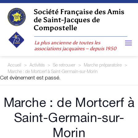
Skip
to
Société Française des Amis
content
de Saint-Jacques de
Compostelle
La plus ancienne de toutes les
associations jacquaires – depuis 1950
Accueil
>
Activités
>
Se retrouver
>
Marche préparatoire
>
Marche : de Mortcerf à Saint-Germain-sur-Morin
Cet évènement est passé.
Marche : de Mortcerf à
Saint-Germain-sur-
Morin