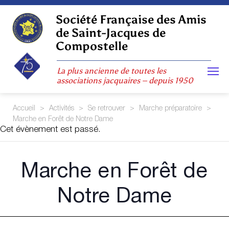
Skip
to
Société Française des Amis
content
de Saint-Jacques de
Compostelle
La plus ancienne de toutes les
associations jacquaires – depuis 1950
Accueil
>
Activités
>
Se retrouver
>
Marche préparatoire
>
Marche en Forêt de Notre Dame
Cet évènement est passé.
Marche en Forêt de
Notre Dame