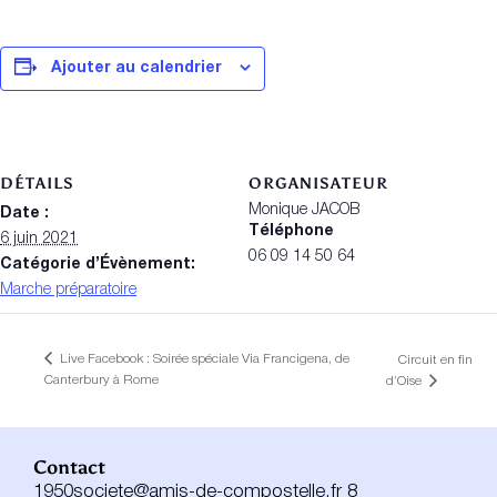
Ajouter au calendrier
DÉTAILS
ORGANISATEUR
Monique JACOB
Date :
Téléphone
6 juin 2021
06 09 14 50 64
Catégorie d’Évènement:
Marche préparatoire
Live Facebook : Soirée spéciale Via Francigena, de
Circuit en fin
Canterbury à Rome
d’Oise
Contact
1950societe@amis-de-compostelle.fr 8