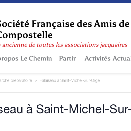
Société Française des Amis de
Compostelle
s ancienne de toutes les associations jacquaires
propos
Le Chemin
Partir
Activités
Actual
rche préparatoire
>
Palaiseau à Saint-Michel-Sur-Orge
seau à Saint-Michel-Su