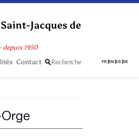
 Saint-Jacques de
 – depuis 1950
ités
Contact
Recherche
FR
EN
ES
DE
r-Orge