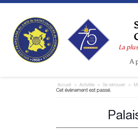
Skip
to
content
La plu
A 
Accueil
>
Activités
>
Se retrouver
>
Ma
Cet évènement est passé.
Palai