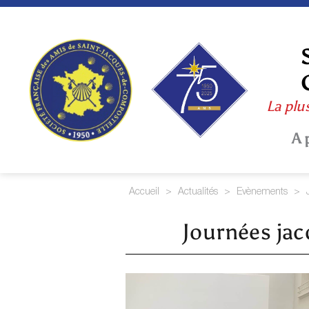
Skip
to
content
La plu
A 
Accueil
>
Actualités
>
Evènements
>
Journées jac