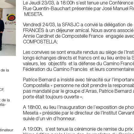
Le Jeudi 23/03, à 18:00h s’est tenue une Conférence a
Rue Quentin-Bauchart présentée par José Manuel Ro
MESETA.
Vendredi 24/03, la SFASJC a convié la délégation de
FRANCÉS à un déjeuner amical. Nous avons associé 
Annie Cardinet de Compostelle France engagée av
COMPOSTELLA;
Les convives se sont ensuite rendus au siège de l’Ins
longs échanges directs et francs ont eu lieu entre la
valeurs, les objectifs et la défense du Camino Francès
Fédération du Camino Francès et leurs commentaires
 de la
Patrice Bernard a insisté avec ténacité sur l’import
Compostella « personne ne doit prendre la responsabili
CF,
pas mandaté par le groupe d’Arras, Patrice Bernard a 
porte était toujours ouverte ».
 de la
lla-
A 18h00, eu lieu l’inauguration de l’exposition de ph
Meseta » présidée par le directeur de l’Institut Cerv
suivie d’un vin d’honneur.
A 19:00h, s’est tenue la cérémonie de remise du pri
dinateur