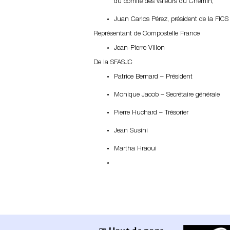
du comité des valeurs du Chemin,
Juan Carlos Pérez, président de la FICS
Représentant de Compostelle France
Jean-Pierre Villon
De la SFASJC
Patrice Bernard – Président
Monique Jacob – Secrétaire générale
Pierre Huchard – Trésorier
Jean Susini
Martha Hraoui