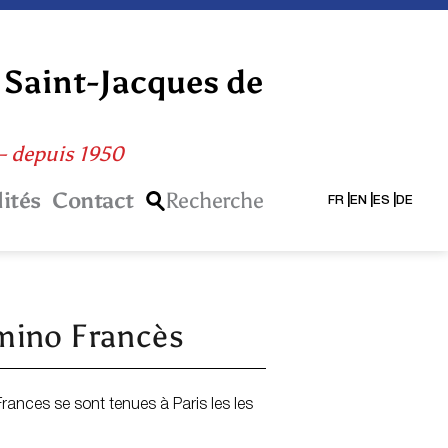
 Saint-Jacques de
 – depuis 1950
ités
Contact
Recherche
FR
EN
ES
DE
amino Francès
rances se sont tenues à Paris les les