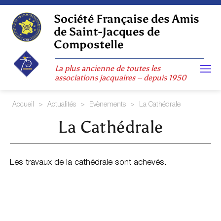
Skip
to
Société Française des Amis
content
de Saint-Jacques de
Compostelle
La plus ancienne de toutes les
associations jacquaires – depuis 1950
Accueil
>
Actualités
>
Evènements
>
La Cathédrale
La Cathédrale
Les travaux de la cathédrale sont achevés.