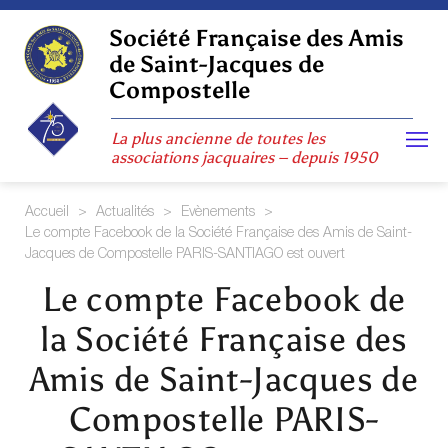
Skip
to
Société Française des Amis
content
de Saint-Jacques de
Compostelle
La plus ancienne de toutes les
associations jacquaires – depuis 1950
Accueil
>
Actualités
>
Evènements
>
Le compte Facebook de la Société Française des Amis de Saint-
Jacques de Compostelle PARIS-SANTIAGO est ouvert
Le compte Facebook de
la Société Française des
Amis de Saint-Jacques de
Compostelle PARIS-