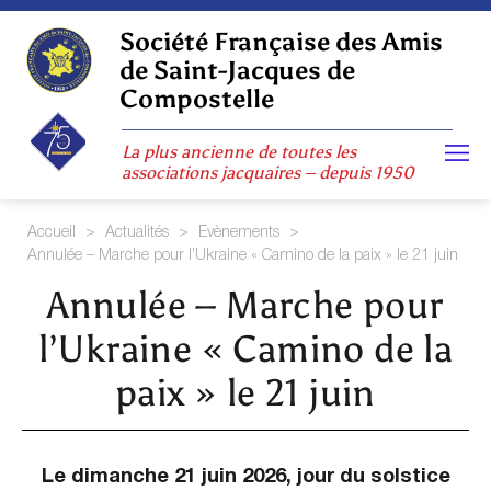
Skip
to
Société Française des Amis
content
de Saint-Jacques de
Compostelle
La plus ancienne de toutes les
associations jacquaires – depuis 1950
Accueil
>
Actualités
>
Evènements
>
Annulée – Marche pour l’Ukraine « Camino de la paix » le 21 juin
Annulée – Marche pour
l’Ukraine « Camino de la
paix » le 21 juin
Le dimanche 21 juin 2026, jour du solstice