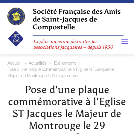
Skip
to
Société Française des Amis
content
de Saint-Jacques de
Compostelle
La plus ancienne de toutes les
associations jacquaires – depuis 1950
Accueil
>
Actualités
>
Evènements
>
Pose d’une plaque commémorative à l’Eglise ST Jacques le
Majeur de Montrouge le 29 septembre
Pose d’une plaque
commémorative à l’Eglise
ST Jacques le Majeur de
Montrouge le 29